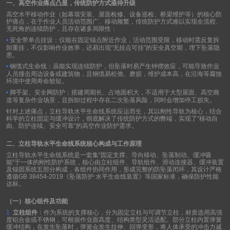
一、高空作业痛点凸显，传统防护方式亟待升级
高空水平移动作业（如幕墙安装、屋面检修、设备巡检、桥梁维护等）的核心防
护痛点，在于作业人员活动范围广、移动频繁，传统防护方式难以实现全流程、
无死角的连续防护，且存在诸多局限性：
•
安全带单点挂设：仅能在固定锚点附近作业，活动范围受限，移动时需反复拆
卸重挂，不仅影响作业效率，还易出现
“
无挂点可挂
”
的安全真空期，埋下坠落隐
患。
•
钢缆式生命线：虽能实现连续防护，但坠落时易产生钟摆效应，可能导致作业
人员撞击周边设备或建筑物，且钢缆易松弛、磨损，维护成本高，在沿海等腐蚀
环境中使用寿命较短。
•
脚手架、安全网防护：搭建周期长、占地面积大，不适用于大型屋面、高空廊
道等复杂作业场景，且拆卸过程中存在二次坠落风险，同时会增加停工损失。
针对上述痛点，立柱导轨水平生命线系统应运而生，其以刚性导轨为核心，结合
科学的立柱固定与缓冲设计，彻底解决了传统防护方式的弊端，实现了
“
移动自
由、防护连续、安全可靠
”
的高空作业防护需求。
二、立柱导轨水平生命线系统核心构成与工作原理
立柱导轨水平生命线系统是一套集
“
固定支撑、导向移动、坠落制动、缓冲吸
能
”
于一体的刚性防护系统，核心由立柱组件、导轨组件、滑动连接器、缓冲装置
及锚固系统五部分构成，各组件协同作用，形成完整的防坠落闭环，其设计严格
遵循
GB 38454-2019
《坠落防护 水平生命线装置》等国家标准，确保防护性能
达标。
（一）核心组件及功能
1.
立柱组件
：作为系统的支撑核心，分为固定立柱与可调节立柱，材质选用高强
度铝合金或不锈钢，可根据作业面高度、结构类型灵活适配。部分立柱内置弹簧
缓冲结构，在发生坠落时，弹簧会发生拉伸、回弹变形，将人体承受的冲击力减