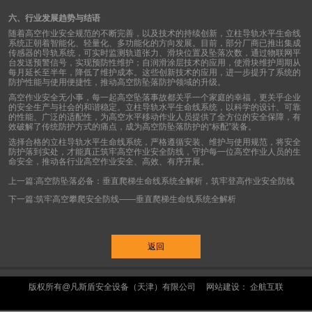
六、行业发展趋势与结语
随着高空作业安全规范的不断完善，以及技术的持续创新，立柱导轨水平生命线
系统正朝着智能化、轻量化、多功能化的方向发展。目前，部分厂商已推出集成
传感器的导轨系统，可实时监测轨道张力、滑块位置及坠落次数，通过物联网平
台发送预警信号，实现预防性维护；自润滑涂层技术的应用，使滑块维护周期从
每月延长至半年，降低了维护成本。这些创新技术的应用，进一步提升了系统的
防护性能与使用便捷性，推动高空防坠落防护领域的升级。
高空作业安全无小事，每一起高空坠落事故都关乎一个家庭的幸福，更关乎企业
的安全生产与社会的和谐稳定。立柱导轨水平生命线系统，以科学的设计、可靠
的性能、广泛的适配性，为高空水平移动作业人员提供了全方位的安全保障，有
效破解了传统防护方式的痛点，成为高空防坠落防护的
“
标配
”
装备。
选择合格的立柱导轨水平生命线系统，严格遵循安装、维护与使用规范，将安全
防护落到实处，才能真正筑牢高空作业安全防线，守护每一位高空作业人员的生
命安全，推动各行业高空作业安全、高效、有序开展。
上一篇:
高空防坠落必备：垂直爬梯生命线系统全解析，筑牢登高作业安全防线
下一篇:
筑牢高空攀爬安全防线——垂直爬梯生命线系统全解析
返回
版权所有@凡斯盾安全设备（天津）有限公司 网站建设：
企航互联