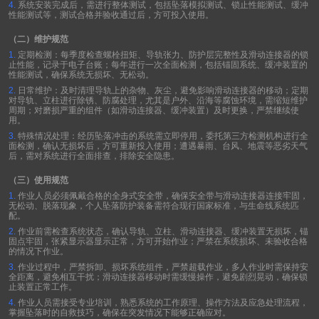
4.
系统安装完成后，需进行整体测试，包括坠落模拟测试、锁止性能测试、缓冲
性能测试等，测试合格并验收通过后，方可投入使用。
（二）维护规范
1.
定期检测：每季度检查螺栓扭矩、导轨张力、防护层完整性及滑动连接器的锁
止性能，记录于电子台账；每年进行一次全面检测，包括锚固系统、缓冲装置的
性能测试，确保系统无损坏、无松动。
2.
日常维护：及时清理导轨上的杂物、灰尘，避免影响滑动连接器的移动；定期
对导轨、立柱进行除锈、防腐处理，尤其是户外、沿海等腐蚀环境，需缩短维护
周期；对磨损严重的组件（如滑动连接器、缓冲装置）及时更换，严禁继续使
用。
3.
特殊情况处理：经历坠落冲击的系统需立即停用，委托第三方检测机构进行全
面检测，确认无损坏后，方可重新投入使用；遭遇暴雨、台风、地震等恶劣天气
后，需对系统进行全面排查，排除安全隐患。
（三）使用规范
1.
作业人员必须佩戴合格的全身式安全带，确保安全带与滑动连接器连接牢固，
无松动、脱落现象，个人坠落防护装备需符合现行国家标准，与生命线系统匹
配。
2.
作业前需检查系统状态，确认导轨、立柱、滑动连接器、缓冲装置无损坏，锚
固点牢固，张紧显示器显示正常，方可开始作业；严禁在系统损坏、未验收合格
的情况下作业。
3.
作业过程中，严禁拆卸、损坏系统组件，严禁超载作业，多人作业时需保持安
全距离，避免相互干扰；滑动连接器移动时需缓慢操作，避免剧烈晃动，确保锁
止装置正常工作。
4.
作业人员需接受专业培训，熟悉系统的工作原理、操作方法及应急处理流程，
掌握坠落时的自救技巧，确保在突发情况下能够正确应对。