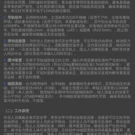
小到安全范围，同时减轻对彩钢瓦、复合板等薄弱安装基面的损伤，避免基面破
坏带来的财产损失。立柱底部通过底板、固定板与锚固系统连接，确保承载稳定
性，单立柱可承受不低于
12kN
的静态载荷。
2.
导轨组件
：采用刚性结构，主流材质为
316
不锈钢（适用于户外、沿海等腐蚀
环境）或轻量化铝合金（适用于室内、承重敏感场景），其中铝合金导轨强度
≥260MPa
，不锈钢导轨可通过
48
小时中性盐雾试验，沿海地区使用寿命可达
25
年。导轨接缝间隙
≤2mm
，末端需倒角（
≥45°
）或圆角（
R≥0.5mm
），防止割
伤安全绳，确保滑动顺畅且无安全隐患。
3.
滑动连接器
：与作业人员的全身式安全带连接，可沿导轨自由滑动，移动阻力
较传统钢缆系统降低
50%
以上，适配频繁折返作业，且内置自锁装置，响应时间
≤0.1
秒，一旦发生坠落，可瞬间锁止在导轨上，阻止人员继续坠落，同时支持多
人同步作业（部分系统可承载
4
人同时作业）。
4.
缓冲装置
：安装于导轨端部或立柱之间，核心作用是吸收坠落时产生的冲击
力，将冲击力控制在
6kN
以内（符合
100kg
重物自由坠落
1.5m
的测试标准），避
免冲击力直接作用于人体和立柱，降低人员受伤风险与设备损坏概率。部分系统
还配备张紧显示器，可实时观察导轨张紧状态，通过刻度标识直观判断张紧度是
否达标，便于及时调整。
5.
锚固系统
：分为预埋锚环、化学锚栓、膨胀螺栓等多种形式，是系统稳定的基
础。化学锚栓直径
≥M16
（
8.8
级），混凝土强度
≥C30
，单锚点需承受
≥12kN
静
态载荷（单人使用）；预埋锚环采用
HPB300
级钢筋制作，锚入混凝土的深度不
应小于
30d
（
d
为锚环钢筋直径），并与钢筋骨架焊接或绑扎牢固，确保系统在坠
落冲击时不松动、不脱落。
（二）工作原理
作业人员佩戴全身式安全带，将安全带与滑动连接器连接，连接器可沿立柱导轨
自由滑动，不影响作业人员的水平移动。当作业人员不慎发生坠落时，滑动连接
器瞬间锁止，阻止人员继续坠落；同时，缓冲装置启动，吸收坠落产生的冲击
力，将冲击力降至人体可承受范围；立柱组件与锚固系统共同承载坠落载荷，通
过刚性导轨消除钟摆效应，避免人员撞击周边物体，最终实现
“
坠落
—
锁止
—
缓冲