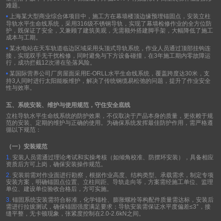
难题。
•
上海某大型商业综合体项目中，施工方在幕墙楼顶边缘预埋锚固点，安装立柱
导轨水平生命线系统，采用
316
级不锈钢导轨，实现了幕墙检修作业的全方位防
护，既保证了安全，又兼顾了建筑美观，无需额外搭建脚手架，大幅降低了施工
成本与工期。
•
某水电站在天车轨道临边区域采用头顶式导轨系统，作业人员通过顶部挂钩连
接，实现双手无干扰检修，同时避免与下方设备碰撞，在
3
年施工期内零故障运
行，成功拦截
12
次潜在坠落风险。
•
某国际营养公司厂房屋面采用
E-ORLL
水平生命线系统，覆盖跨度达
30
米，支
持
3
人同时进行太阳能板维护，解决了传统钢缆易松弛的问题，提升了作业安全
性与效率。
五、系统安装、维护与使用规范，守住安全底线
立柱导轨水平生命线系统的防护效果，不仅取决于产品本身的质量，更依赖于规
范的安装、定期的维护与正确的使用。为确保系统发挥最佳防护作用，需严格遵
循以下规范：
（一）安装规范
1.
安装人员需通过理论考试和实操考核（如倾角校准、防摆环安装），具备相应
资质后方可上岗，确保安装操作规范。
2.
安装前需对作业面进行勘察，根据作业高度、结构类型、承载需求，制定专项
安装方案，明确锚固点位置、立柱间距、导轨走向等，方案需经施工单位、监理
单位、建设单位验收合格后，方可实施。
3.
锚固系统安装需符合标准，化学锚栓、膨胀螺栓等构配件质量需达标，安装后
需进行拉拔测试，确保锚固强度满足要求；导轨安装需保证水平度偏差
≤3°
，接
缝平整，无卡顿现象，张紧度控制在
2.0-2.6kN
之间。