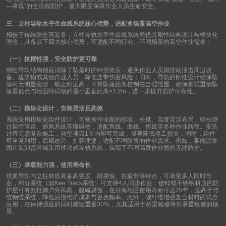
—
承载
”
的全流程防护，最大限度保障作业人员生命安全。
三、立柱导轨水平生命线系统核心优势，适配多场景高空作业
相较于传统防坠落装备，立柱导轨水平生命线系统凭借其刚性结构设计与模块化
理念，具备以下四大核心优势，可适配不同行业、不同场景的高空作业需求：
（一）抗摆性强，安全防护更可靠
刚性导轨结构彻底消除了坠落时的钟摆效应，避免作业人员因摆动撞击周边设
备、建筑物或其他作业人员，降低连带伤害风险；同时，导轨的刚性设计确保坠
落时无明显变形，锁止精度高，可将坠落距离控制在合理范围，确保测试重物坠
落最低点与地面障碍物的最小垂直距离
≥1.2m
，进一步提升防护可靠性。
（二）模块化设计，安装灵活且高效
系统采用模块化组件设计，可根据作业面的形状、长度、高度灵活布局，轻松绕
过架空管道、通风系统等障碍物，适配直线、曲线、折线等多种作业路径。安装
过程无需复杂施工，典型项目
1
天内即可完成，显著降低停工损失；同时，组件
可重复利用，后期改造、扩容便捷，适配不同阶段的作业需求。例如，某能源集
团在装卸货区域采用移动式导轨系统，实现了不同高度作业面的无缝防护。
（三）承载能力强，使用寿命长
优质导轨与立柱材质具备高强度、耐腐蚀、抗疲劳等特点，可承受多人同时作
业，部分系统（如
Kee Track
系统）可支持
4
人同步作业；镀锌或不锈钢材质的防
护层可有效抵御户外风雨、酸碱腐蚀，在沿海地区使用寿命可达
25
年，远高于传
统钢缆系统，降低后期维护成本与更换频率。此外，碳纤维增强复合材料的试点
应用，在保持强度的同时减轻重量
30%
，尤其适用于桥梁检修等对承重敏感的场
景。