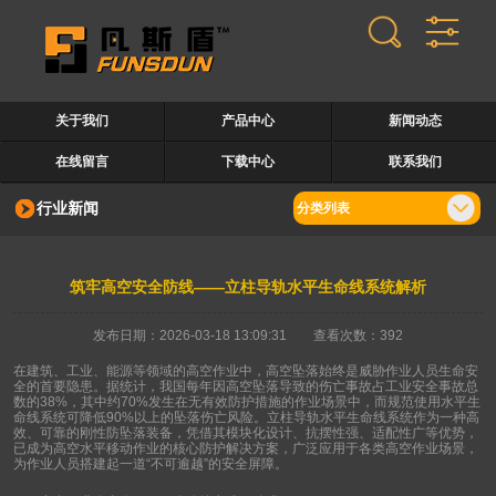
关于我们
产品中心
新闻动态
在线留言
下载中心
联系我们
行业新闻
分类列表
筑牢高空安全防线——立柱导轨水平生命线系统解析
发布日期：2026-03-18 13:09:31 查看次数：392
在建筑、工业、能源等领域的高空作业中，高空坠落始终是威胁作业人员生命安
全的首要隐患。据统计，我国每年因高空坠落导致的伤亡事故占工业安全事故总
数的
38%
，其中约
70%
发生在无有效防护措施的作业场景中，而规范使用水平生
命线系统可降低
90%
以上的坠落伤亡风险。立柱导轨水平生命线系统作为一种高
效、可靠的刚性防坠落装备，凭借其模块化设计、抗摆性强、适配性广等优势，
已成为高空水平移动作业的核心防护解决方案，广泛应用于各类高空作业场景，
为作业人员搭建起一道
“
不可逾越
”
的安全屏障。