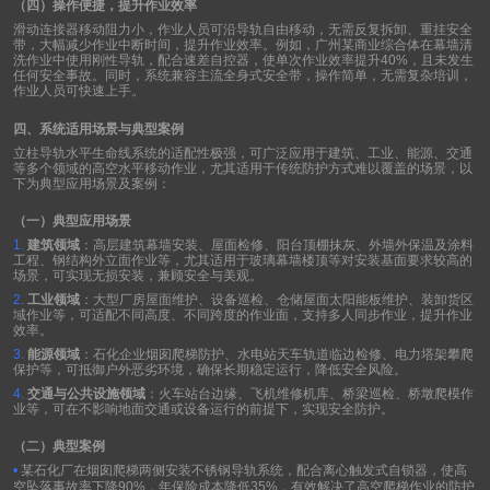
（四）操作便捷，提升作业效率
滑动连接器移动阻力小，作业人员可沿导轨自由移动，无需反复拆卸、重挂安全
带，大幅减少作业中断时间，提升作业效率。例如，广州某商业综合体在幕墙清
洗作业中使用刚性导轨，配合速差自控器，使单次作业效率提升
40%
，且未发生
任何安全事故。同时，系统兼容主流全身式安全带，操作简单，无需复杂培训，
作业人员可快速上手。
四、系统适用场景与典型案例
立柱导轨水平生命线系统的适配性极强，可广泛应用于建筑、工业、能源、交通
等多个领域的高空水平移动作业，尤其适用于传统防护方式难以覆盖的场景，以
下为典型应用场景及案例：
（一）典型应用场景
1.
建筑领域
：高层建筑幕墙安装、屋面检修、阳台顶棚抹灰、外墙外保温及涂料
工程、钢结构外立面作业等，尤其适用于玻璃幕墙楼顶等对安装基面要求较高的
场景，可实现无损安装，兼顾安全与美观。
2.
工业领域
：大型厂房屋面维护、设备巡检、仓储屋面太阳能板维护、装卸货区
域作业等，可适配不同高度、不同跨度的作业面，支持多人同步作业，提升作业
效率。
3.
能源领域
：石化企业烟囱爬梯防护、水电站天车轨道临边检修、电力塔架攀爬
保护等，可抵御户外恶劣环境，确保长期稳定运行，降低安全风险。
4.
交通与公共设施领域
：火车站台边缘、飞机维修机库、桥梁巡检、桥墩爬模作
业等，可在不影响地面交通或设备运行的前提下，实现安全防护。
（二）典型案例
•
某石化厂在烟囱爬梯两侧安装不锈钢导轨系统，配合离心触发式自锁器，使高
空坠落事故率下降
90%
，年保险成本降低
35%
，有效解决了高空爬梯作业的防护