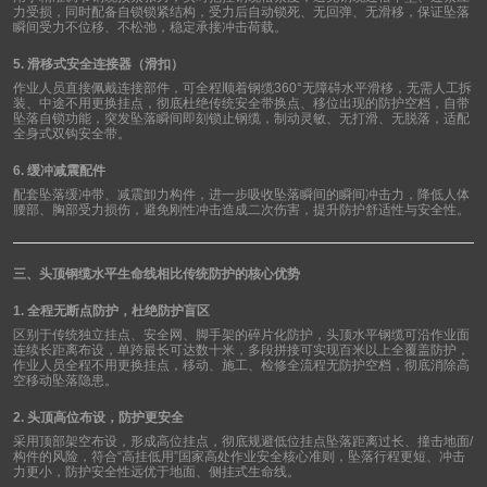
力受损，同时配备自锁锁紧结构，受力后自动锁死、无回弹、无滑移，保证坠落
瞬间受力不位移、不松弛，稳定承接冲击荷载。
5.
滑移式安全连接器（滑扣）
作业人员直接佩戴连接部件，可全程顺着钢缆
360°
无障碍水平滑移，无需人工拆
装、中途不用更换挂点，彻底杜绝传统安全带换点、移位出现的防护空档，自带
坠落自锁功能，突发坠落瞬间即刻锁止钢缆，制动灵敏、无打滑、无脱落，适配
全身式双钩安全带。
6.
缓冲减震配件
配套坠落缓冲带、减震卸力构件，进一步吸收坠落瞬间的瞬间冲击力，降低人体
腰部、胸部受力损伤，避免刚性冲击造成二次伤害，提升防护舒适性与安全性。
三、头顶钢缆水平生命线相比传统防护的核心优势
1.
全程无断点防护，杜绝防护盲区
区别于传统独立挂点、安全网、脚手架的碎片化防护，头顶水平钢缆可沿作业面
连续长距离布设，单跨最长可达数十米，多段拼接可实现百米以上全覆盖防护，
作业人员全程不用更换挂点，移动、施工、检修全流程无防护空档，彻底消除高
空移动坠落隐患。
2.
头顶高位布设，防护更安全
采用顶部架空布设，形成高位挂点，彻底规避低位挂点坠落距离过长、撞击地面
/
构件的风险，符合
“
高挂低用
”
国家高处作业安全核心准则，坠落行程更短、冲击
力更小，防护安全性远优于地面、侧挂式生命线。