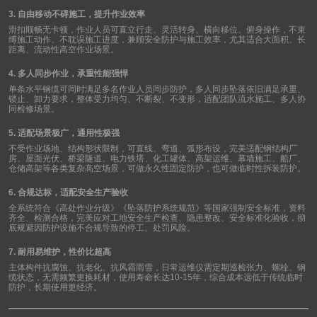
3.
自由移动不碍施工，提升作业效率
滑扣顺畅无卡顿，作业人员可直立行走、灵活转身、横向移位、俯身操作，不束
缚施工动作、不耽误施工进度，兼顾安全防护与施工效率，尤其适合大面积、长
距离、流动性高空作业场景。
4.
多人同步作业，承重性能强悍
单条水平钢缆可同时满足多名作业人员同步防护，多人同步坠落依旧满足承重、
锁止、卸力要求，整体受力均匀、不断裂、不变形，适配团队流水施工、多人协
同检修场景。
5.
适配场景极广，通用性极强
不受作业场地、结构形状限制，可直线、弯道、弧形布设，完美适配钢结构厂
房、屋面光伏、桥梁隧道、电力铁塔、化工罐体、高架运维、幕墙施工、船厂、
仓储高架等各类复杂高空场景，可做永久性固定防护，也可做临时性拆装防护。
6.
合规达标，适配安全生产验收
全系统符合《高处作业分级》《坠落防护系统规范》等国家强制安全标准，资料
齐全、检测合格，完美应对工地安全生产检查、隐患整改、安全标准化验收，彻
底规避因防护设施不合规导致的停工、处罚风险。
7.
耐用易维护，性价比超高
主体构件抗腐蚀、抗老化、抗风霜雨雪，日常运维仅需定期巡检张力、螺栓、钢
缆状态，无需频繁更换耗材，使用寿命长达
10-15
年，综合成本远低于传统临时
防护，长期使用更经济。