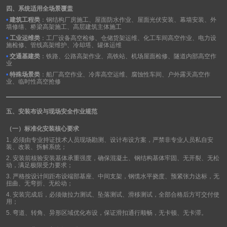
四、系统适用全场景覆盖
•
建筑工程类
：钢结构厂房施工、屋面防水作业、屋面光伏安装、幕墙安装、外
墙修缮、桥梁高架施工、高层建筑主体施工
•
工业运维类
：工厂设备高空检修、仓储货架运维、化工车间高空作业、电力设
施检修、管线高架维护、冷却塔、罐体运维
•
交通基建类
：铁路、公路高架作业、高铁站、机场屋面检修、隧道内部高空作
业
•
特殊场景类
：船厂高空作业、冷库高空运维、腐蚀性车间、户外露天高空作
业、临时性高空抢修
五、安装布设与现场安全作业规范
（一）标准化安装核心要求
1.
必须由专业持证技术人员现场勘测、设计布设方案，严禁非专业人员私自安
装、改装、拆解系统；
2.
安装前核验安装基体承重强度，确保混凝土、钢结构基体牢固、无开裂、无松
动，满足极限受力要求；
3.
严格按设计间距布设端部基座、中间支架，钢缆水平挠度、预紧张力达标，无
扭曲、无弯折、无松动；
4.
安装完成后，必须做拉力测试、坠落测试、滑移测试，全部合格后方可交付使
用；
5.
弯道、转角、异形区域优化布设，保证滑扣通行顺畅，无卡顿、无卡滞。