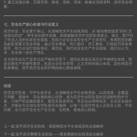
5.
建立设施台账，完善安装、验收、巡检、维保、检修全流程资料，留存安全档
案。
七、安全生产核心价值与行业意义
高空作业，安全重于泰山。头顶钢缆水平生命线系统，从
“
被动整改隐患
”
转向
“
主
动源头防控
”
，用专业化硬件设施，彻底破解高空作业防坠落痛点、难点，既守住
了作业人员的生命安全底线，也助力企业压实安全生产主体责任，有效防范化解
高处坠落重大安全风险，减少安全事故、伤亡赔付、停工整改、行政处罚等各类
损失，助力企业打造标准化、规范化、现代化安全生产作业现场，践行以人为
本、安全第一的生产理念。
在当前安全生产监管日趋严格的背景下，规范化布设头顶式水平钢缆生命线，既
是合规生产的硬性要求，也是企业安全管理、人文关怀的核心体现，是杜绝高空
坠落事故、筑牢高空安全防护网的核心硬核保障。
结语
防范高空坠落，守护生命安全，头顶钢缆水平生命线系统，以高强度、全覆盖、
不间断、易操作、高合规的核心优势，成为高空作业防坠落的首选刚性防护方
案。只有严把设施质量关、规范安装使用关、常态化运维维保关、全员安全操作
关，才能全方位堵住高空坠落安全漏洞，让每一位高空作业人员安全上岗、平安
归家，全力筑牢安全生产全天候、无死角、硬核实心防线。
上一篇:
筑牢高空安全防线：屋面钢缆水平生命线系统全面解析
下一篇:
筑牢高空攀爬安全防线——垂直爬梯生命线系统全解析