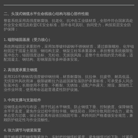
二、头顶式钢缆水平生命线核心结构与核心部件性能
整套系统采用高强度耐腐蚀、抗老化、抗冲击工业级材质，全部件符合国家高处
作业安全规范及欧盟
CE
安全标准，部件各司其职、协同受力，构筑双层安全防
护保障：
1.
端部锚固基座（受力核心）
系统两端固定承重部件，采用加厚镀锌碳钢
/
不锈钢材质，通过膨胀螺栓、化学锚
栓固定于混凝土屋面、钢结构主梁、钢架立柱等承重基体，承担整套系统极限坠
落冲击力，锚固强度达标、无松动、无拔脱风险，是整个生命线的受力根基，适
配混凝土、钢结构、彩钢屋面等多种基体安装。
2.
高强度承重主钢缆
采用
316
不锈钢
/
高强度镀锌钢丝绳，材质耐腐蚀、抗拉伸、抗疲劳、耐高低温、
无惧室外风吹雨淋，极限破断拉力远超国家坠落防护承重标准，可承受多人同步
坠落冲击，长期使用不变形、不断裂、无锈蚀，适配户外露天、潮湿、腐蚀性工
业作业环境，使用寿命远超普通柔性防护设施。
3.
中间支撑与支架组件
沿钢缆走向均匀布设，用于托起水平钢缆、防止钢缆下垂、控制挠度、保障钢缆
水平平直度，避免作业过程中滑扣卡顿、钢缆晃动，同时分散局部冲击力，避免
单点受力过载，保证长距离布设依旧稳固可靠，单跨间距严格遵循安全规范，兼
顾防护稳定性与作业流畅性。
4.
张力调节与锁紧装置
用于精准调节钢缆预紧张力，实时把控钢缆松紧度，避免钢缆过松下坠、过紧应