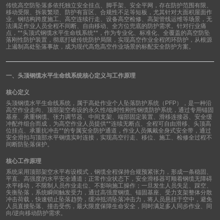
传统高空防坠落多依托独立安全挂点、脚手架、安全平网，存在防护范围有限、
移动受限、拆装繁琐、防护有盲区、合规性不足等短板，尤其针对大面积屋面作
业、钢结构跨度施工、高空连续行走、设备高空检修、高架管线运维等场景，无
法满足作业人员全程不间断、自由移动、全方位兜底的防护需求。针对行业痛
点，
**
头顶式钢缆水平生命线系统
**
，作为专业化、标准化、全覆盖的高空防坠
落刚性防护装置，彻底打破传统防护局限，实现高空作业全程闭环防护，从根源
上遏制高处坠落事故，成为现代高危高空作业场景的标配安全防护方案。
一、头顶钢缆水平生命线系统核心定义与工作原理
核心定义
头顶钢缆水平生命线系统，属于高处作业个人坠落防护系统（
PFP
），是一种沿
高空作业走向、顶部架空布设的永久性
/
临时性刚性钢缆防护系统，通过专用锚固
基座、承重钢缆、张力调节器、中间支架、端部固定装置、滑移连接器、安全缓
冲配件组合而成，为高空作业人员提供
**
连续无断点、全程可自由滑移、头顶高
位挂点、承重抗冲击
**
的专属安全防护通道，作业人员佩戴全身式安全带，通过
安全滑扣与顶部水平钢缆实时连接，实现高空行走、移位、施工、检修全过程不
间断防坠落保护。
核心工作原理
系统采用顶部架空水平布设模式，钢缆全程保持合规预紧张力，形成一条稳固、
平直、高强度的水平安全通道；正常作业状态下，安全滑移器可顺着钢缆无障碍
水平移动，不限制人员作业走位、不影响施工操作；一旦发生人员失足、踩空、
失衡坠落，系统瞬间触发受力，通过高强度钢缆、锚固基座、受力支架整体分散
冲击荷载，快速锁止坠落趋势，缓冲抵消坠落冲击力，将人员悬挂于空中，避免
人员直接坠落、撞击受伤，最大限度保障生命安全，同时满足多人同步作业、同
向
/
逆向移动防护需求。