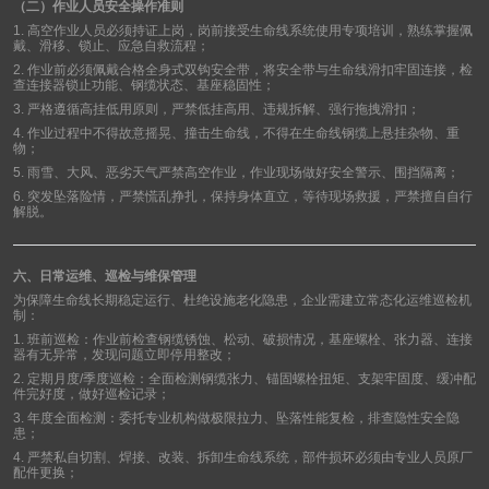
（二）作业人员安全操作准则
1.
高空作业人员必须持证上岗，岗前接受生命线系统使用专项培训，熟练掌握佩
戴、滑移、锁止、应急自救流程；
2.
作业前必须佩戴合格全身式双钩安全带，将安全带与生命线滑扣牢固连接，检
查连接器锁止功能、钢缆状态、基座稳固性；
3.
严格遵循高挂低用原则，严禁低挂高用、违规拆解、强行拖拽滑扣；
4.
作业过程中不得故意摇晃、撞击生命线，不得在生命线钢缆上悬挂杂物、重
物；
5.
雨雪、大风、恶劣天气严禁高空作业，作业现场做好安全警示、围挡隔离；
6.
突发坠落险情，严禁慌乱挣扎，保持身体直立，等待现场救援，严禁擅自自行
解脱。
六、日常运维、巡检与维保管理
为保障生命线长期稳定运行、杜绝设施老化隐患，企业需建立常态化运维巡检机
制：
1.
班前巡检：作业前检查钢缆锈蚀、松动、破损情况，基座螺栓、张力器、连接
器有无异常，发现问题立即停用整改；
2.
定期月度
/
季度巡检：全面检测钢缆张力、锚固螺栓扭矩、支架牢固度、缓冲配
件完好度，做好巡检记录；
3.
年度全面检测：委托专业机构做极限拉力、坠落性能复检，排查隐性安全隐
患；
4.
严禁私自切割、焊接、改装、拆卸生命线系统，部件损坏必须由专业人员原厂
配件更换；