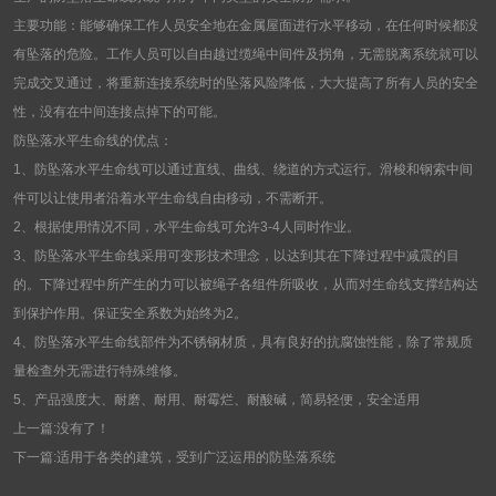
主要功能：能够确保工作人员安全地在金属屋面进行水平移动，在任何时候都没
有坠落的危险。工作人员可以自由越过缆绳中间件及拐角，无需脱离系统就可以
完成交叉通过，将重新连接系统时的坠落风险降低，大大提高了所有人员的安全
性，没有在中间连接点掉下的可能。
防坠落水平生命线的优点：
1、防坠落水平生命线可以通过直线、曲线、绕道的方式运行。滑梭和钢索中间
件可以让使用者沿着水平生命线自由移动，不需断开。
2、根据使用情况不同，水平生命线可允许3-4人同时作业。
3、防坠落水平生命线采用可变形技术理念，以达到其在下降过程中减震的目
的。下降过程中所产生的力可以被绳子各组件所吸收，从而对生命线支撑结构达
到保护作用。保证安全系数为始终为2。
4、防坠落水平生命线部件为不锈钢材质，具有良好的抗腐蚀性能，除了常规质
量检查外无需进行特殊维修。
5、产品强度大、耐磨、耐用、耐霉烂、耐酸碱，简易轻便，安全适用
上一篇:没有了！
下一篇:
适用于各类的建筑，受到广泛运用的防坠落系统